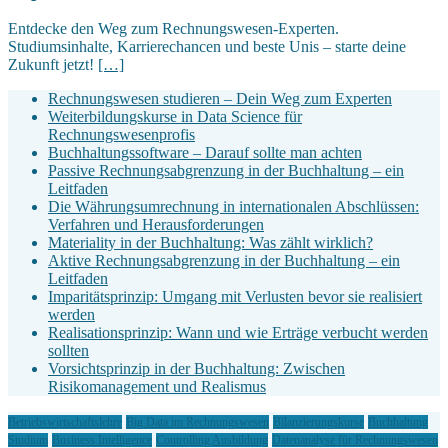
Entdecke den Weg zum Rechnungswesen-Experten.
Studiumsinhalte, Karrierechancen und beste Unis – starte deine
Zukunft jetzt!
[…]
Rechnungswesen studieren – Dein Weg zum Experten
Weiterbildungskurse in Data Science für
Rechnungswesenprofis
Buchhaltungssoftware – Darauf sollte man achten
Passive Rechnungsabgrenzung in der Buchhaltung – ein
Leitfaden
Die Währungsumrechnung in internationalen Abschlüssen:
Verfahren und Herausforderungen
Materiality in der Buchhaltung: Was zählt wirklich?
Aktive Rechnungsabgrenzung in der Buchhaltung – ein
Leitfaden
Imparitätsprinzip: Umgang mit Verlusten bevor sie realisiert
werden
Realisationsprinzip: Wann und wie Erträge verbucht werden
sollten
Vorsichtsprinzip in der Buchhaltung: Zwischen
Risikomanagement und Realismus
Betriebswirtschaftslehre
Big Data im Rechnungswesen
Bilanzierungskurse
Buchhaltung
Studium
Business Intelligence
Controlling Ausbildung
Datenanalyse für Rechnungswesen