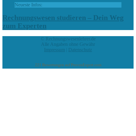
Neueste Infos:
Rechnungswesen studieren – Dein Weg
zum Experten
© Rechnungswesenlehrer.de
Alle Angaben ohne Gewähr
Impressum
|
Datenschutz
221
Bewertungen auf ProvenExpert.com
eEducation Net e.K.